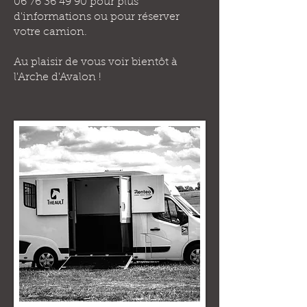
06 76 36 49 90
pour plus
d'informations ou pour réserver
votre camion.
Au plaisir de vous voir bientôt à
l'Arche d'Avalon !